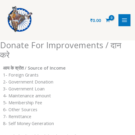
Skip
to
content
₹
0.00
Donate For Improvements / दान
करे
आय के श्रोत / Source of Income
1- Foreign Grants
2- Government Donation
3- Government Loan
4- Maintenance amount
5- Membership Fee
6- Other Sources
7- Remittance
8- Self Money Generation