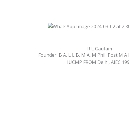
R L Gautam​
Founder, B A, L L B, M A, M Phil, Post M A
IUCMP FROM Delhi, AIEC 19