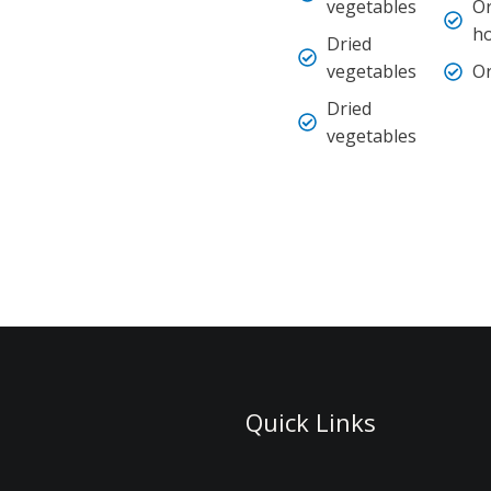
vegetables
O
h
Dried
vegetables
Or
Dried
vegetables
Quick Links