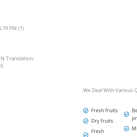
 IN Translation,
95
We Deal With Various Q
Fresh fruits
B
pr
Dry fruits
Mi
Fresh