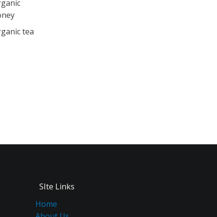
rganic
oney
ganic tea
SIte Links
Home
About Us